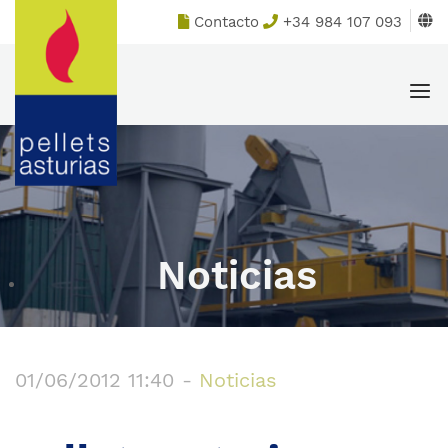
Skip
Home
Contacto
+34 984 107 093
to
content
Men
Noticias
01/06/2012 11:40
-
Noticias