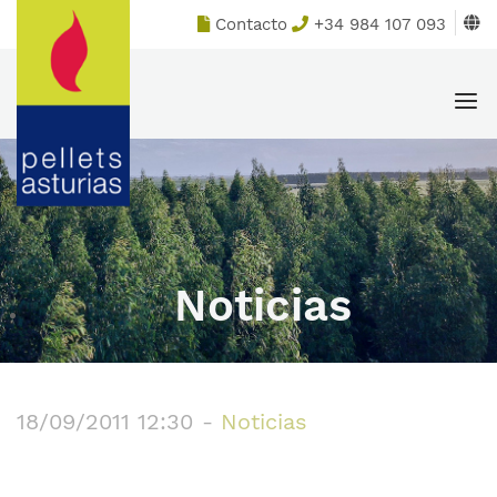
Skip
Home
Contacto
+34 984 107 093
to
content
Men
Noticias
18/09/2011 12:30
-
Noticias