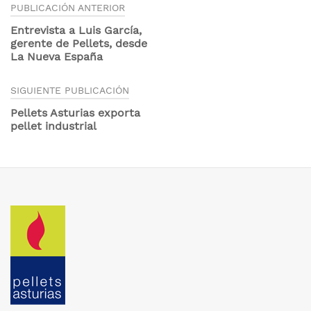
Navegación
PUBLICACIÓN ANTERIOR
de
Entrevista a Luis García,
gerente de Pellets, desde
entradas
La Nueva España
SIGUIENTE PUBLICACIÓN
Pellets Asturias exporta
pellet industrial